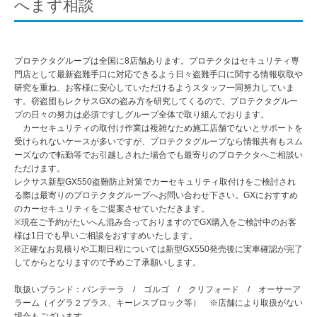
へまず相談
プロテクタグループは全国に8店舗あります。プロテクタはセキュリティ専
門店として最新盗難手口に対応できるよう日々盗難手口に関する情報収取や
研究を重ね、お客様に安心していただけるようスタッフ一同努力していま
す。窃盗団もレクサスGXの盗み方を研究してくるので、プロテクタグルー
プの日々の努力は必須ですしグループ全体で取り組んでおります。
カーセキュリティの取付け作業は複雑なため施工店舗でないとサポートを
受けられないケースが多いですが、プロテクタグループなら情報共有もスム
ーズなので転勤等でお引越しされた場合でも最寄りのプロテクタへご相談い
ただけます。
レクサス新型GX550盗難防止対策でカーセキュリティ取付けをご検討され
る際は最寄りのプロテクタグループへお問い合わせ下さい。GXにおすすめ
のカーセキュリティをご提案させていただきます。
※現在ご予約がたいへん混み合っておりますのでGX購入をご検討中のお客
様は1日でも早いご相談をおすすめいたします。
※正確なお見積りや工期日程については新型GX550発売後に実車確認が完了
してからとなりますので予めご了承願いします。
取扱いブランド：パンテーラ / ゴルゴ / クリフォード / オーサーア
ラーム（イグラ２プラス、キーレスブロック等） ※店舗により取扱がない
場合もございます。