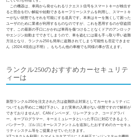
にくいのも特徴です。
この機器は、車両から発せられるリクエスト信号をスマートキーが検出す
ると照合を行い解錠や始動できるキーフリーシステムを利用し、スマートキ
ーがない状態でもそれを可能にする道具です。本来はキーを無くして困った
ユーザのために業者が利用するものなのですが、これを悪用するのが窃盗団
です。この最新の手口にかかれば車両を傷つけることなくドアのアンロック
やエンジン始動までできてしまうので、車を盗むには最も手っ取り早い盗難
方法となり、ランクル250も簡単に盗難されてしまう可能性も否定できませ
ん（2024.4現在は不明）。もちろん他の車種でも同様の事が言えます。
ランクル250のおすすめカーセキュリテ
ィーは
新型ランクル250を注文された方は盗難防止対策としてカーセキュリティに
ついてもお早めにご検討下さい。まだ実車の入庫がない状態ですので解析が
できておりませんが、CANインベーダ、リレーアタック、コードグラバ
ー、キープログラマー、キーエミュレータといった手口に対応できるよう、
パンテーラ、ゴルゴにキーレスファントムを追加したおすすめのカーセキュ
リティシステム等をご提案させていただきます。
※Tコネクトを利用したマイトヨタアプリによる純正エンジンスタータ機能