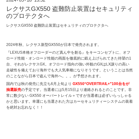
レクサスGX550 盗難防止装置はセキュリティ
のプロテクタへ
レクサスGX550 盗難防止装置はセキュリティのプロテクタへ
2024年秋、レクサス新型GX550が日本で発売されます。
『LEXUS本格オフローダーのど真ん中を創る』をキーコンセプトに、オフ
ロード性能・オンロード性能の両面を徹底的に鍛え上げられてきた待望の1
台、それがレクサスGX。オフロード指向の強い外観のGXはLX譲りの高い
走破性を備えており海外でも大人気車種になりそうです。ということは当然
のことながら日本で盗んで海外へ。。。が予想されます。
国内では秋の発売に先立ち6月上旬より
GX550“OVERTRAIL+”100台をが
抽選販売
の予定です。当選者には5月15日より連絡されるとのことです。非
常に数少ない GX550 オーバートレイル＋ですが当選者は必ずいらっしゃる
かと思います。幸運にも当選された方はカーセキュリティーシステムの装着
を絶対お忘れなく！！