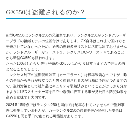
GX550は盗難されるのか？
新型GX550はランクル250の兄弟車であり、ランクル250がランドクルーザ
ープラドの後継モデルの位置付けであります。GX自体はこれまで国内では
発売されていなかったため、過去の盗難多発リストに名前は出ておりません
が、ランドクルーザーがワースト１、レクサスLXがワースト４であること
から新型GX550も狙われます。
たった100台しかない先行発売の GX550 はかなり目立ちますので注目の的
となることでしょう。
レクサス純正の盗難警報装置（カーアラーム）は標準装備なのですが、昨
今の事情からそれが役立つこと無く盗難されるのが容易に予想がつきますの
で、盗難対策として社外品セキュリティ装着済みということがはっきり分か
るようにLEDスキャナー等を目立つ場所に設置する事が見た目の防犯効果を
高める意味でも大切です。
2024.5.15時点ではランクル250も国内では納車されていませんので盗難事
件は発生していませんが、万一ランクル250の盗難事件が発生した場合は
GX550も同じ手口で盗まれる可能性があります。