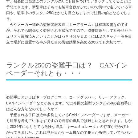
す。窃盗団は当然このランクル250にも目をつけてアタックしてくることは
予想できます。新型車はそもそも納車台数が少ないので街中で走っている車
両や、駐車中のランクル250はかなり目立ちますので注目の的となるでしょ
う。
今やメーカー純正の盗難警報装置（カーアラーム）は標準装備なのです
が、それでも関係なく盗難される状況ですので、盗難対策として社外品セキ
ュリティ装着済みということがはっきり分かるようにLEDスキャナー等を目
立つ場所に設置する事が見た目の防犯効果を高める意味でも大切です。
ランクル250の盗難手口は？ CANイン
ベーダーそれとも・・・
盗難手口といえばキープログラマー、コードグラバー、リレーアタック、
CANインベーダーなどがあります。では今回の新型ランクル250の盗難手口
はどんな方法なのでしょうか？
予想される手口は近年多発しているCANインベーダーですが、メーカー
も対策を考えているはずですので既存の道具では難しいと思われます。しか
し2024年になりとても危険な道具「キーエミュレータ」の存在が浮かび上
がってきました。これは見た目がゲーム機なので犯人が所持していてもバレ