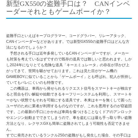
新型GX550の盗難手口は？ CANインベ
ーダーそれともゲームボーイか？
盗難手口といえばキープログラマー、コードグラバー、リレーアタック、
CANインベーダーなどがあります。では新型GX550の盗難手口はどんな方
法になるのでしょうか？
予想される手口は近年多発しているCANインベーダーですが、メーカー
も対策を考えているはずですので既存の道具では難しいと思われます。しか
し2024年になりとても危険な道具「キーエミュレータ」の存在が浮かび上
がってきて、世間を騒がせております。これは見た目がゲーム機の
GAMEBOYに似ていることから「ゲームボーイ」とも呼ばれ、犯人が所持し
ていてもバレにくいのも特徴です。
この機器は、車両から発せられるリクエスト信号をスマートキーが検出す
ると照合を行い解錠や始動できるキーフリーシステムを利用し、スマートキ
ーがない状態でもそれを可能にする道具です。本来はキーを無くして困った
ユーザのために業者が利用するものなのですが、これを悪用するのが窃盗団
です。この最新の手口にかかれば車両を傷つけることなくドアのアンロック
やエンジン始動までできてしまうので、車を盗むには最も手っ取り早い盗難
方法となり、レクサスGXも簡単に盗難されてしまう可能性も否定できませ
ん。
すでに発売されているランクル250の盗難がもし発生した場合、その手口は