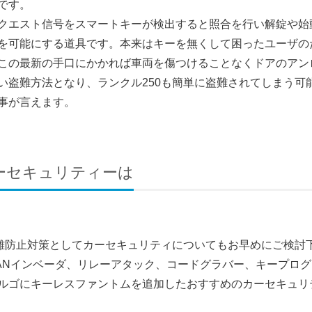
です。
クエスト信号をスマートキーが検出すると照合を行い解錠や始
を可能にする道具です。本来はキーを無くして困ったユーザの
この最新の手口にかかれば車両を傷つけることなくドアのアン
盗難方法となり、ランクル250も簡単に盗難されてしまう可能性
事が言えます。
カーセキュリティーは
盗難防止対策としてカーセキュリティについてもお早めにご検討
ANインベーダ、リレーアタック、コードグラバー、キープロ
ルゴにキーレスファントムを追加したおすすめのカーセキュリ