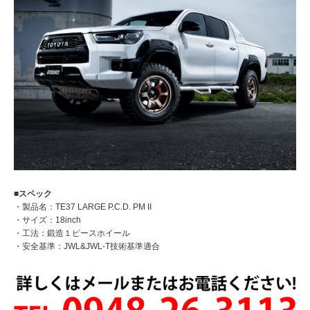
■スペック
・製品名：TE37 LARGE P.C.D. PM II
・サイズ：18inch
・工法：鍛造１ピースホイール
・安全基準：JWL&JWL-T技術基準適合