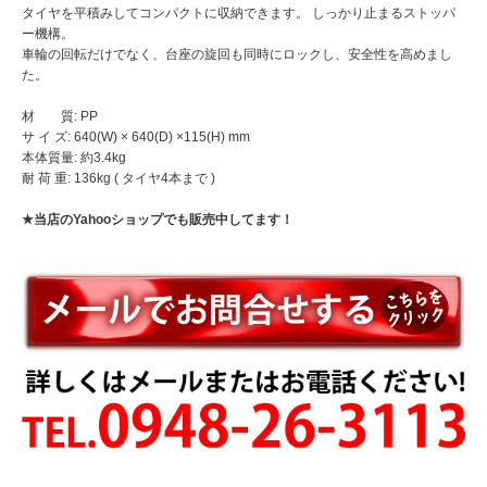
タイヤを平積みしてコンパクトに収納できます。 しっかり止まるストッパ
ー機構。
車輪の回転だけでなく、台座の旋回も同時にロックし、安全性を高めまし
た。
材 質: PP
サ イ ズ: 640(W) × 640(D) ×115(H) mm
本体質量: 約3.4kg
耐 荷 重: 136kg ( タイヤ4本まで )
★当店のYahooショップでも販売中してます！