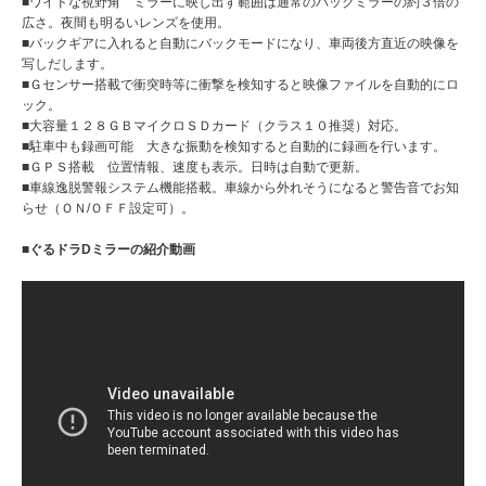
■ワイドな視野角 ミラーに映し出す範囲は通常のバックミラーの約３倍の
広さ。夜間も明るいレンズを使用。
■バックギアに入れると自動にバックモードになり、車両後方直近の映像を
写しだします。
■Ｇセンサー搭載で衝突時等に衝撃を検知すると映像ファイルを自動的にロ
ック。
■大容量１２８ＧＢマイクロＳＤカード（クラス１０推奨）対応。
■駐車中も録画可能 大きな振動を検知すると自動的に録画を行います。
■ＧＰＳ搭載 位置情報、速度も表示。日時は自動で更新。
■車線逸脱警報システム機能搭載。車線から外れそうになると警告音でお知
らせ（ＯＮ/ＯＦＦ設定可）。
■ぐるドラDミラーの紹介動画